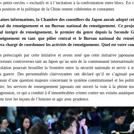
 petits cercles » exclusifs et à l’incitation à la confrontation entre blocs. En 
 position et la politique de la Chine restent cohérentes et constantes.
aines informations, la Chambre des conseillers du Japon aurait adopté cet
nal du renseignement et un Bureau national du renseignement. Ce projet
al intégré de renseignement, le premier du genre depuis la Seconde G
nseignement en tant que pilier central et le Bureau national du ren
era chargé de coordonner les activités de renseignement. Quel est votre co
éoccupés par cette initiative et avons noté que cette initiative japonaise
breuses controverses tant au Japon qu’au sein de la communauté internationale.
slation pourrait brouiller la frontière entre la sécurité nationale et servir à
a guerre. Des personnalités clairvoyantes ont déclaré qu’il ne s’agissait p
ussi d’une question majeure concernant le système constitutionnel et les politi
oire, les services de renseignement japonais ont ouvert la voie à la pleine m
gression, ce qui a conduit à d’innombrables crimes contre ses voisins asiatique
t tirer les leçons de l’histoire et agir avec prudence.