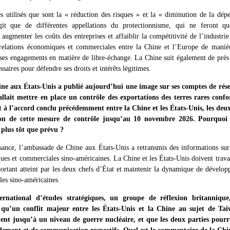
s utilisés que sont la « réduction des risques » et la « diminution de la dép
it que de différentes appellations du protectionnisme, qui ne feront qu
ugmenter les coûts des entreprises et affaiblir la compétitivité de l’industri
relations économiques et commerciales entre la Chine et l’Europe de manière
ses engagements en matière de libre-échange. La Chine suit également de près l
saires pour défendre ses droits et intérêts légitimes.
e aux États-Unis a publié aujourd’hui une image sur ses comptes de résea
llait mettre en place un contrôle des exportations des terres rares conf
à l’accord conclu précédemment entre la Chine et les États-Unis, les deu
ion de cette mesure de contrôle jusqu’au 10 novembre 2026. Pourquoi l
 plus tôt que prévu ?
nce, l’ambassade de Chine aux États-Unis a retransmis des informations sur l
ues et commerciales sino-américaines. La Chine et les États-Unis doivent trava
rtant atteint par les deux chefs d’État et maintenir la dynamique de développ
es sino-américaines.
ternational d’études stratégiques, un groupe de réflexion britanniqu
e qu’un conflit majeur entre les États-Unis et la Chine au sujet de Ta
ement jusqu’à un niveau de guerre nucléaire, et que les deux parties pour