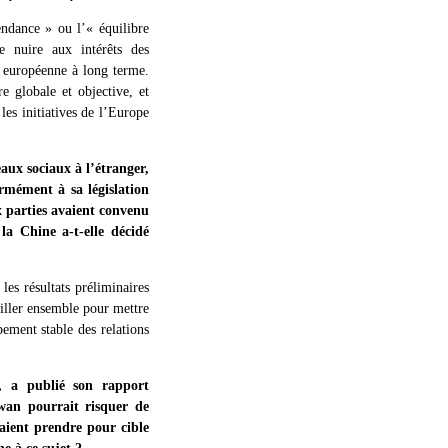
endance » ou l’« équilibre
e nuire aux intérêts des
e européenne à long terme.
 globale et objective, et
es initiatives de l’Europe
ux sociaux à l’étranger,
ormément à sa législation
x parties avaient convenu
a Chine a-t-elle décidé
es résultats préliminaires
iller ensemble pour mettre
ement stable des relations
e, a publié son rapport
iwan pourrait risquer de
raient prendre pour cible