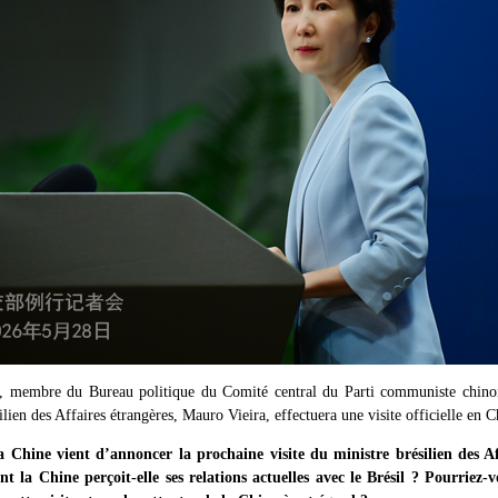
, membre du Bureau politique du Comité central du Parti communiste chinois
silien des Affaires étrangères, Mauro Vieira, effectuera une visite officielle en 
Chine vient d’annoncer la prochaine visite du ministre brésilien des A
 la Chine perçoit-elle ses relations actuelles avec le Brésil ? Pourriez