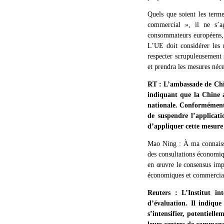
Quels que soient les terme
commercial », il ne s’ag
consommateurs européens, a
L’UE doit considérer les 
respecter scrupuleusement 
et prendra les mesures néces
RT : L’ambassade de Chin
indiquant que la Chine a
nationale. Conformément 
de suspendre l’applicat
d’appliquer cette mesure
Mao Ning : À ma connaissa
des consultations économiq
en œuvre le consensus impo
économiques et commercial
Reuters : L’Institut in
d’évaluation. Il indiqu
s’intensifier, potentiell