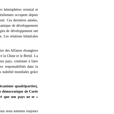
s hémisphères oriental et
ésiliennes occupent depuis
ent. Ces dernières années,
 dynamique de développement
égies de développement ont
. Les relations bilatérales
tre des Affaires étrangères
e la Chine et le Brésil. La
eux pays, continuer à faire
s responsabilités dans la
a stabilité mondiales grâce
écanisme quadripartite),
re démocratique de Corée
ré que son pays ne se «
 Nous nous sommes toujours