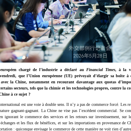
uropéen chargé de l’industrie a déclaré au
Financial Times
, à la v
vendredi, que l’Union européenne (UE) prévoyait d’élargir sa boîte à 
 avec la Chine, notamment en recourant davantage aux quotas d’impor
ertains secteurs, tels que la chimie et les technologies propres, contre la 
Chine à ce sujet ?
ernational est une voie à double sens. Il n’y a pas de commerce forcé. Les re
nature gagnant-gagnant. La Chine ne vise pas l’excédent commercial. Se con
 ignorant le commerce des services et les retours sur investissement, sur le
s échanges et les flux de bénéfices, et sur les importations en provenance de C
portation : quiconque envisage le commerce de cette manière ne voit rien d’autr