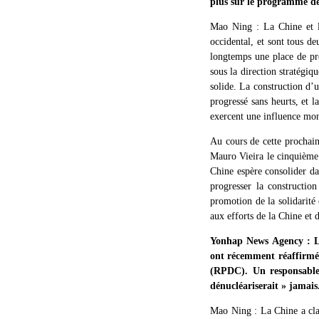
plus sur le programme de c
Mao Ning : La Chine et le
occidental, et sont tous d
longtemps une place de pre
sous la direction stratégi
solide. La construction d’
progressé sans heurts, et 
exercent une influence mond
Au cours de cette prochain
Mauro Vieira le cinquième d
Chine espère consolider dav
progresser la constructio
promotion de la solidarité 
aux efforts de la Chine et d
Yonhap News Agency : Le
ont récemment réaffirmé 
(RPDC). Un responsable
dénucléariserait » jamai
Mao Ning : La Chine a cla