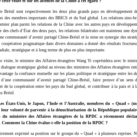
ette visite et sur les attentes de la Chine à cet égard ?
 Brésil sont respectivement les deux plus grands pays en développement de
eux des membres importants des BRICS et du Sud global. Les relations sino-br
mier plan parmi les relations de la Chine avec les autres pays en développem
que des chefs d’État des deux pays, les relations bilatérales ont maintenu une
une communauté d’avenir partagé Chine-Brésil et la mise en synergie des strat
la coopération pragmatique dans divers domaines a donné des résultats fructueux
iale, stratégique et à long terme de plus en plus importante.
e visite, le ministre des Affaires étrangères Wang Yi coprésidera avec le minis
ialogue stratégique global au niveau des ministres des Affaires étrangères entr
antage la confiance mutuelle sur les plans politique et stratégique entre les d
n d’une communauté d’avenir partagé Chine-Brésil, faire preuve d’un sens de
et de la coopération entre les pays du Sud global, et contribuer à la paix et à l
u Brésil.
s États-Unis, le Japon, l’Inde et l’Australie, membres du « Quad » (m
leur volonté de parvenir à la dénucléarisation de la République populai
 du ministère des Affaires étrangères de la RPDC a récemment décla
s. Comment la Chine évalue-t-elle la position de la RPDC ?
irement exprimé sa position sur le groupe du « Quad » à plusieurs reprises.