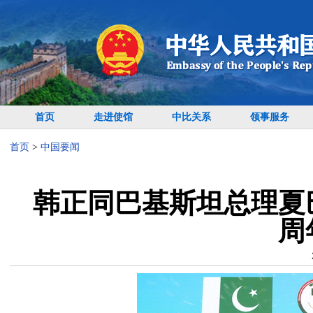
首页
走进使馆
中比关系
领事服务
首页
>
中国要闻
韩正同巴基斯坦总理夏
周