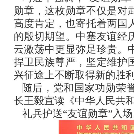
勋章，这枚勋章不仅是对
高度肯定，也寄托着两国
的殷切期望。中塞友谊经
云激荡中更显弥足珍贵。
捍卫民族尊严，坚定维护
兴征途上不断取得新的胜
随后，党和国家功勋荣
长王毅宣读《中华人民共
礼兵护送“友谊勋章”入场