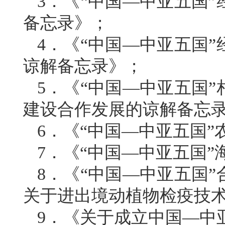
3．《“中国—中亚五国
备忘录》；
4．《“中国—中亚五国
谅解备忘录》；
5．《“中国—中亚五国
建设合作发展的谅解备忘
6．《“中国—中亚五国
7．《“中国—中亚五国
8．《“中国—中亚五国
关于进出境动植物检疫技
9．《关于成立中国—中