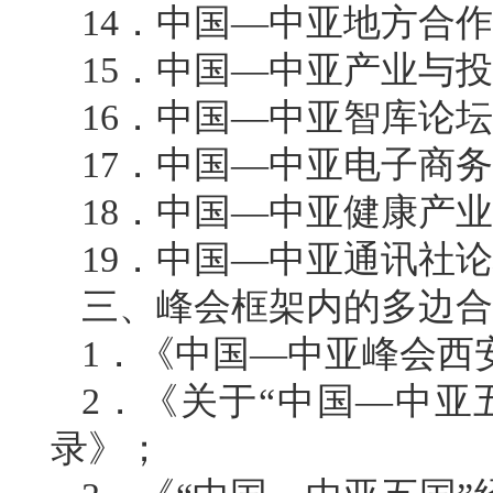
14．中国—中亚地方合
15．中国—中亚产业与
16．中国—中亚智库论
17．中国—中亚电子商
18．中国—中亚健康产
19．中国—中亚通讯社
三、峰会框架内的多边合
1．《中国—中亚峰会西
2．《关于“中国—中亚
录》；