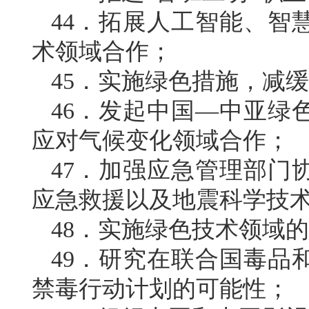
44．拓展人工智能、智
术领域合作；
45．实施绿色措施，减
46．发起中国—中亚绿
应对气候变化领域合作；
47．加强应急管理部门
应急救援以及地震科学技
48．实施绿色技术领域
49．研究在联合国毒品
禁毒行动计划的可能性；