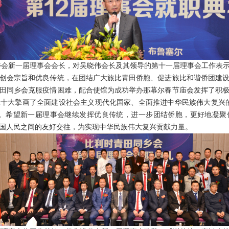
乡会新一届理事会会长，对吴晓伟会长及其领导的第十一届理事会工作表
的创会宗旨和优良传统，在团结广大旅比青田侨胞、促进旅比和谐侨团建
田同乡会克服疫情困难，配合使馆为成功举办那幕尔春节庙会发挥了积
十大擎画了全面建设社会主义现代化国家、全面推进中华民族伟大复兴
力。希望新一届理事会继续发挥优良传统，进一步团结侨胞，更好地凝聚
国人民之间的友好交往，为实现中华民族伟大复兴贡献力量。