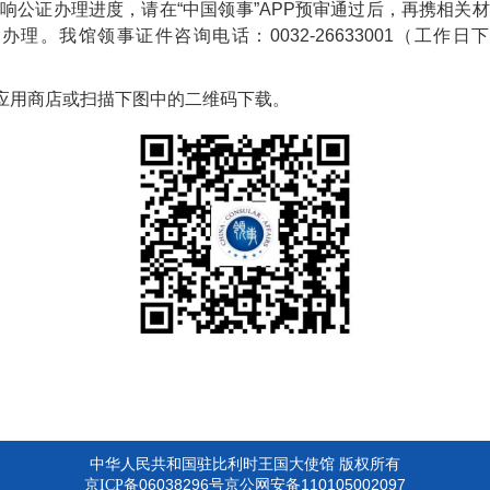
影响公证办理进度，请在
“中国领事”APP预审通过后，再携相
系办理。
我馆
领事证件咨询电话：
0032-26633001（工作日
机应用商店或扫描下图中的二维码下载。
中华人民共和国驻比利时王国大使馆 版权所有
06038296
110105002097
京ICP备
号京公网安备