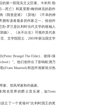
后的第一部现实主义巨著。卡米邦·勒
日—死亡》和莫里斯•梅特林克的剧作
作有《我曾是谁》《异地》《不幸的神
界拥有读者最多的作家之一。他创作
尼克•罗兰是比利时当代文学的领袖人
四部曲》。《永不出生》可视作其代表
言、文学院院士，2003年获法国文学
Bruegel The Elder)、彼得•保
ish School）”。他们创作出了影响欧洲乃
ans Masereel)和连环画家埃尔热
琴家、管风琴家和作曲家。
名世界的爵士音乐家，如Toots
设立了一个奖项叫“比利时国王的奖