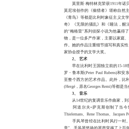
莫里斯·梅特林克荣获1911年诺
莫尼埃创作的《偷猎者》堪称自然主
《青鸟》等都是比利时象征主义文学
奇》《无限的骚乱》和《睡法，醒
的“梅格雷”系列侦探小说为他赢得
物，是一位多产作家，主要以家庭、
作。她的作品注重细节描写和真实性，
家协会授予的文学大奖。
2、 艺术
早在比利时王国独立前的15-18世纪，
罗・鲁本斯(Peter Paul Rubens
至整个西方的艺术作品。此外，比利时超现实
(Hergé，原名Georges Remi)
3、 音乐
从14世纪的复调音乐作曲家，到
阿道尔夫•萨克斯创制了当今世界
Thielemans、Rene Thomas、Jacques Pe
手风琴曾经在比利时风行一时。贵
章”。手风琴悠扬的琴声穿越了上百