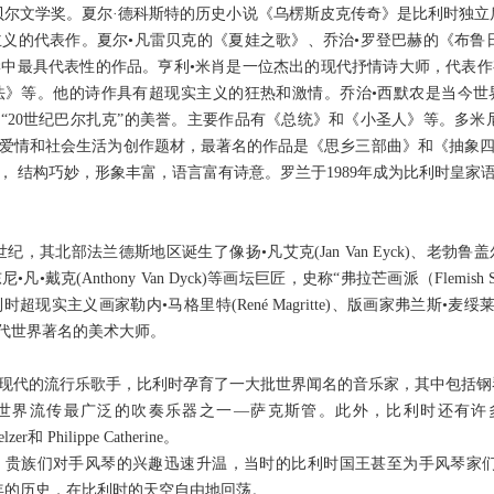
贝尔文学奖。夏尔·德科斯特的历史小说《乌楞斯皮克传奇》是比利时独立
义的代表作。夏尔•凡雷贝克的《夏娃之歌》、乔治•罗登巴赫的《布鲁
中最具代表性的作品。亨利•米肖是一位杰出的现代抒情诗大师，代表
法》等。他的诗作具有超现实主义的狂热和激情。乔治•西默农是当今世
了“20世纪巴尔扎克”的美誉。主要作品有《总统》和《小圣人》等。多米
爱情和社会生活为创作题材，最著名的作品是《思乡三部曲》和《抽象
 结构巧妙，形象丰富，语言富有诗意。罗兰于1989年成为比利时皇家语
其北部法兰德斯地区诞生了像扬•凡艾克(Jan Van Eyck)、老勃鲁盖尔(Pieter 
)和安东尼•凡•戴克(Anthony Van Dyck)等画坛巨匠，史称“弗拉芒画派（Flem
主义画家勒内•马格里特(René Magritte)、版画家弗兰斯•麦绥莱勒(Fr
等都是当代世界著名的美术大师。
现代的流行乐歌手，比利时孕育了一大批世界闻名的音乐家，其中包括钢
流传最广泛的吹奏乐器之一—萨克斯管。此外，比利时还有许多闻
lzer和 Philippe Catherine。
族们对手风琴的兴趣迅速升温，当时的比利时国王甚至为手风琴家们
年的历史，在比利时的天空自由地回荡。