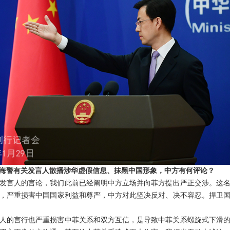
海警有关发言人散播涉华虚假信息、抹黑中国形象，中方有何评论？
发言人的言论，我们此前已经阐明中方立场并向菲方提出严正交涉。这
，严重损害中国国家利益和尊严，中方对此坚决反对、决不容忍。捍卫
人的言行也严重损害中菲关系和双方互信，是导致中菲关系螺旋式下滑