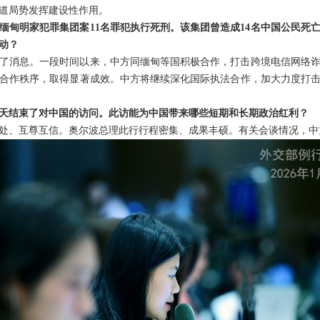
道局势发挥建设性作用。
缅甸明家犯罪集团案11名罪犯执行死刑。该集团曾造成14名中国公民死
动？
了消息。一段时间以来，中方同缅甸等国积极合作，打击跨境电信网络
合作秩序，取得显著成效。中方将继续深化国际执法合作，加大力度打
天结束了对中国的访问。此访能为中国带来哪些短期和长期政治红利？
处、互尊互信。奥尔波总理此行行程密集、成果丰硕。有关会谈情况，中