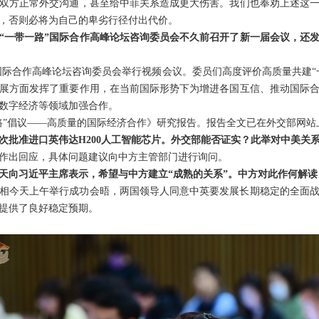
双方正常外交沟通，甚至给中菲关系造成更大伤害。我们也奉劝上述这
，否则必将为自己的卑劣行径付出代价。
“一带一路”国际合作高峰论坛咨询委员会不久前召开了新一届会议，还发布
路”国际合作高峰论坛咨询委员会举行视频会议。委员们高度评价高质量共建
展方面发挥了重要作用，在当前国际形势下为增进各国互信、推动国际
数字经济等领域加强合作。
路”倡议——高质量的国际经济合作》研究报告。报告全文已在外交部网站
次批准进口英伟达H200人工智能芯片。外交部能否证实？此举对中美关
作出回应，具体问题建议向中方主管部门进行询问。
天向习近平主席表示，希望与中方建立“成熟的关系”。中方对此作何解读
相今天上午举行成功会晤，两国领导人同意中英要发展长期稳定的全面
提供了良好稳定预期。