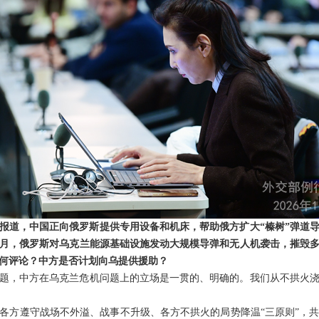
报道，中国正向俄罗斯提供专用设备和机床，帮助俄方扩大“榛树”弹道
月，俄罗斯对乌克兰能源基础设施发动大规模导弹和无人机袭击，摧毁
何评论？中方是否计划向乌提供援助？
题，中方在乌克兰危机问题上的立场是一贯的、明确的。我们从不拱火
各方遵守战场不外溢、战事不升级、各方不拱火的局势降温“三原则”，