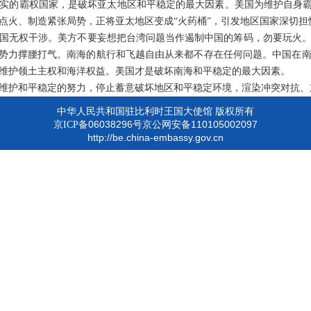
实的霸权国家，是破坏亚太地区和平稳定的最大因素。美国为维护自身霸
点火、制造紧张局势，正将亚太地区变成“火药桶”，引发地区国家深切担
国无权干涉。美方不要妄想把台湾问题当作遏制中国的筹码，勿要玩火
”势力撑腰打气。南海的航行和飞越自由从来都不存在任何问题。中国在
维护领土主权和海洋权益。美国才是破坏南海和平稳定的最大因素。
维护和平稳定的努力，停止蓄意破坏地区和平稳定环境，渲染冲突对抗、
中华人民共和国驻比利时王国大使馆 版权所有
06038296
110105002097
京ICP备
号京公网安备
http://be.china-embassy.gov.cn