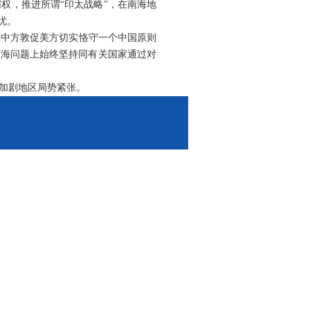
权，推进所谓“印太战略”，在南海地
忧。
。中方敦促美方切实恪守一个中国原则
南海问题上始终坚持同有关国家通过对
加剧地区局势紧张。