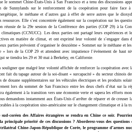
ue le sommet Chine-États-Unis à San Francisco et a tenu des discussions app
on de Sunnylands sur le renforcement de la coopération pour faire face à 
nergétique, le méthane et d’autres gaz à effet de serre autres que le dioxy
des ressources. Elle s’est concentrée également sur la coopération sur les questio
on réussie de la 29e session de la Conférence des parties (COP 29) à la Con
 climatiques (CCNUCC). Les deux parties ont partagé leurs expériences et le
ectives en matière de climat, et ont exprimé leur volonté de s’engager dans 
deux parties prévoient d’organiser le deuxième « Sommet sur le méthane et les 
e » lors de la COP 29 et attendent avec impatience l’événement de haut ni
 qui se tiendra les 29 et 30 mai à Berkeley, en Californie.
 à souligner que malgré leur volonté affichée de renforcer la coopération avec
ont fait du tapage autour de la soi-disant « surcapacité » du secteur chinois de
s de douane supplémentaires sur les véhicules électriques et les produits solai
lement lors du sommet de San Francisco entre les deux chefs d’état sur la r
ira également à la transition vers une économie verte et sapera les efforts mon
us demandons instamment aux États-Unis d’arrêter de réparer et de creuser l
orables à la coopération sino-américaine sur le changement climatique et à la tr
sud-coréen des Affaires étrangères se rendra en Chine ce soir. Pourrie
 principale priorité de ces discussions ? Aborderez-vous des questions 
trilatéral Chine-Japon-République de Corée, le programme d’armes nucl