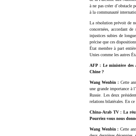
à ne pas créer d’obstacle 
à la communauté internation
La résolution prévoit de no
concernées, accordant de n
injustices subies de longu
précise que ces disposition
État membre à part entièr
Unies comme les autres É
AFP : Le ministère des A
Chine ?
Wang Wenbin :
Cette an
une grande importance à l’o
Russie. Les deux présiden
relations bilatérales. En c
China-Arab TV : La réuni
Pourriez-vous nous donne
Wang Wenbin :
Cette an
deux dernières décennies, s