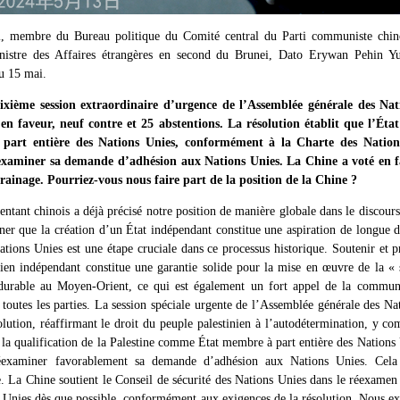
i, membre du Bureau politique du Comité central du Parti communiste chin
inistre des Affaires étrangères en second du Brunei, Dato Erywan Pehin Yus
 au 15 mai.
xième session extraordinaire d’urgence de l’Assemblée générale des Na
en faveur, neuf contre et 25 abstentions. La résolution établit que l’État 
part entière des Nations Unies, conformément à la Charte des Natio
éexaminer sa demande d’adhésion aux Nations Unies. La Chine a voté en fa
rrainage. Pourriez-vous nous faire part de la position de la Chine ?
entant chinois a déjà précisé notre position de manière globale dans le discours 
ner que la création d’un État indépendant constitue une aspiration de longue d
Nations Unies est une étape cruciale dans ce processus historique. Soutenir et
nien indépendant constitue une garantie solide pour la mise en œuvre de la « 
 durable au Moyen-Orient, ce qui est également un fort appel de la communa
r toutes les parties. La session spéciale urgente de l’Assemblée générale des N
olution, réaffirmant le droit du peuple palestinien à l’autodétermination, y co
 la qualification de la Palestine comme État membre à part entière des Nation
éexaminer favorablement sa demande d’adhésion aux Nations Unies. Cela 
. La Chine soutient le Conseil de sécurité des Nations Unies dans le réexame
s Unies dès que possible, conformément aux exigences de la résolution. Nous ex