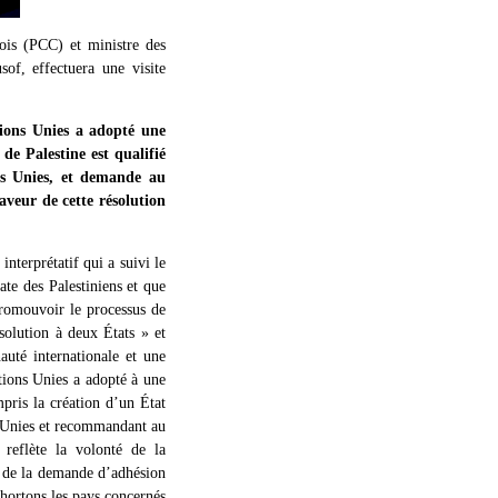
ois (PCC) et ministre des
of, effectuera une visite
tions Unies a adopté une
de Palestine est qualifié
ns Unies, et demande au
veur de cette résolution
interprétatif qui a suivi le
ate des Palestiniens et que
 promouvoir le processus de
solution à deux États » et
uté internationale et une
ations Unies a adopté à une
mpris la création d’un État
s Unies et recommandant au
reflète la volonté de la
n de la demande d’adhésion
hortons les pays concernés