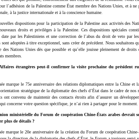
pour l’adhésion de la Palestine comme État membre des Nations Unies, et à ne 
ale, à la justice internationale et à la conscience humaine.
uvelles dispositions pour la participation de la Palestine aux activités des Na
ouveaux droits et privilèges à la Palestine. Ces dispositions spéciales cons
e date par les Palestiniens et une correction de l’abus du droit de veto par le
s sont adoptées à titre exceptionnel, sans créer de précédent. Nous souhaitons q
e des Nations Unies dès que possible et qu’elle jouisse pleinement de droits
tats membres.
ffaires étrangères peut-il confirmer la visite prochaine du président r
née marque le 75e anniversaire des relations diplomatiques entre la Chine et l
rientation stratégique de la diplomatie des chefs d’État dans le cadre de nos re
ts ont convenu de maintenir des contacts étroits afin d’assurer un développe
e qui concerne votre question spécifique, je n’ai rien à partager pour le moment.
on ministérielle du Forum de coopération Chine-États arabes devrait se 
r plus de détails ?
née marque le 20e anniversaire de la création du Forum de coopération Chine-
ous la direction de la diplomatie des chefs d’État, le Forum a toujours servi s