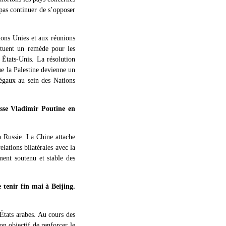
pas continuer de s’opposer
tions Unies et aux réunions
tituent un remède pour les
s États-Unis. La résolution
ue la Palestine devienne un
 égaux au sein des Nations
usse Vladimir Poutine en
a Russie. La Chine attache
lations bilatérales avec la
ment soutenu et stable des
tenir fin mai à Beijing.
États arabes. Au cours des
on objectif de renforcer le