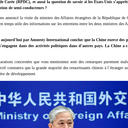
e Corée (RPDC), et aussi la question de savoir si les États-Unis s’apprê
tation de semi-conducteurs ?
ns annoncé la visite du ministre des Affaires étrangères de la République de
n temps utile des informations sur les entretiens entre les deux ministres des Af
aujourd’hui par Amnesty International conclut que la Chine exerce des pr
 s’engagent dans des activités politiques dans d’autres pays. La Chine a-
larations concernées que vous mentionnez sont des remarques purement malvei
if constatera que la grande majorité des ressortissants chinois à l’étranger son
ière de développement.