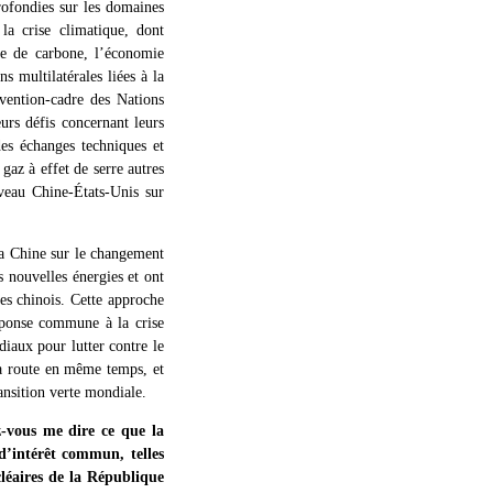
rofondies sur les domaines
la crise climatique, dont
de de carbone, l’économie
ns multilatérales liées à la
vention-cadre des Nations
urs défis concernant leurs
des échanges techniques et
gaz à effet de serre autres
veau Chine-États-Unis sur
 la Chine sur le changement
s nouvelles énergies et ont
res chinois. Cette approche
éponse commune à la crise
diaux pour lutter contre le
a route en même temps, et
ansition verte mondiale.
z-vous me dire ce que la
d’intérêt commun, telles
éaires de la République