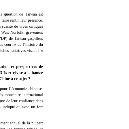
la question de Taïwan est
faire sentir leur présence,
 suscité de vives critiques
h West Norfolk, gravement
(PDP) de Taïwan gaspillent
us court » de l’histoire du
les tentatives visant l’«
tion et perspectives de
 % et révise à la hausse
Chine à ce sujet ?
 pour l’économie chinoise.
ds monétaire international
gne de leur confiance dans
a indiqué qu’avec un fort
sement annuel de la plupart