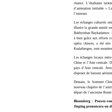
chance. L’étudiante turkm
d’animation intitulée « L
l’internet.
Les échanges culturels on
illustre la grande amitié 
Bakhytzhan Baykadamov. Le 
à bien grâce aux efforts co
opéra chinois, a été mis
Kudaibergen, sont montées 
Les échanges locaux entre l
Chine et l’Asie centrale. 
pays d’Asie centrale. Avec
disposer de liaisons aérien
Demain, le Sommet Chine-
nouveau chapitre de l’amiti
départ de l’ancienne Route
Bloomberg : Pouvez-vou
Jinping prononcera un di