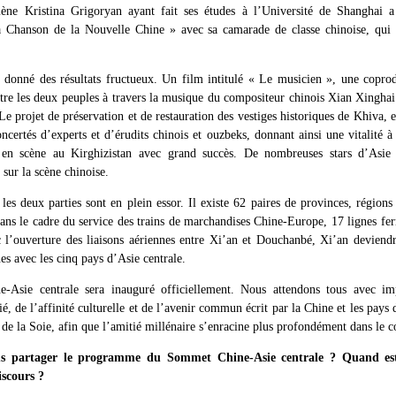
ène Kristina Grigoryan ayant fait ses études à l’Université de Shanghai a
a Chanson de la Nouvelle Chine » avec sa camarade de classe chinoise, qui 
t donné des résultats fructueux. Un film intitulé « Le musicien », une copr
entre les deux peuples à travers la musique du compositeur chinois Xian Xingha
projet de préservation et de restauration des vestiges historiques de Khiva, 
ncertés d’experts et d’érudits chinois et ouzbeks, donnant ainsi une vitalité à 
 en scène au Kirghizistan avec grand succès. De nombreuses stars d’Asi
sur la scène chinoise.
es deux parties sont en plein essor. Il existe 62 paires de provinces, régions 
Dans le cadre du service des trains de marchandises Chine-Europe, 17 lignes fer
 l’ouverture des liaisons aériennes entre Xi’an et Douchanbé, Xi’an deviendra
nes avec les cinq pays d’Asie centrale.
Asie centrale sera inauguré officiellement. Nous attendons tous avec imp
é, de l’affinité culturelle et de l’avenir commun écrit par la Chine et les pays 
 de la Soie, afin que l’amitié millénaire s’enracine plus profondément dans le 
s partager le programme du Sommet Chine-Asie centrale ? Quand est-
scours ?