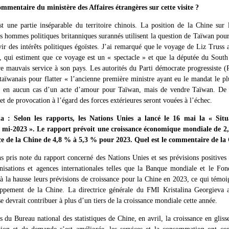
commentaire du ministère des Affaires étrangères sur cette visite ?
une partie inséparable du territoire chinois. La position de la Chine sur 
ns hommes politiques britanniques surannés utilisent la question de Taïwan pour 
r des intérêts politiques égoïstes. J’ai remarqué que le voyage de Liz Truss a
 qui estiment que ce voyage est un « spectacle » et que la députée du Sout
re mauvais service à son pays. Les autorités du Parti démocrate progressiste 
 taïwanais pour flatter « l’ancienne première ministre ayant eu le mandat le pl
 en aucun cas d’un acte d’amour pour Taïwan, mais de vendre Taïwan. De tel
t de provocation à l’égard des forces extérieures seront vouées à l’échec.
 : Selon les rapports, les Nations Unies a lancé le 16 mai la « Situa
 mi-2023 ». Le rapport prévoit une croissance économique mondiale de 2,3
nce de la Chine de 4,8 % à 5,3 % pour 2023. Quel est le commentaire de la 
pris note du rapport concerné des Nations Unies et ses prévisions positives
isations et agences internationales telles que la Banque mondiale et le Fon
 la hausse leurs prévisions de croissance pour la Chine en 2023, ce qui témoi
oppement de la Chine. La directrice générale du FMI Kristalina Georgieva 
 devrait contribuer à plus d’un tiers de la croissance mondiale cette année.
s du Bureau national des statistiques de Chine, en avril, la croissance en glis