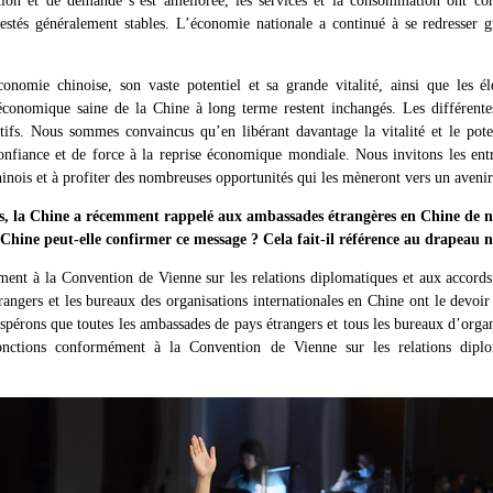
tion et de demande s’est améliorée, les services et la consommation ont con
restés généralement stables. L’économie nationale a continué à se redresser 
économie chinoise, son vaste potentiel et sa grande vitalité, ainsi que les
 économique saine de la Chine à long terme restent inchangés. Les différente
itifs. Nous sommes convaincus qu’en libérant davantage la vitalité et le pot
nfiance et de force à la reprise économique mondiale. Nous invitons les entr
inois et à profiter des nombreuses opportunités qui les mèneront vers un avenir
as, la Chine a récemment rappelé aux ambassades étrangères en Chine de n
Chine peut-elle confirmer ce message ? Cela fait-il référence au drapeau n
t à la Convention de Vienne sur les relations diplomatiques et aux accords 
angers et les bureaux des organisations internationales en Chine ont le devoir d
spérons que toutes les ambassades de pays étrangers et tous les bureaux d’organ
onctions conformément à la Convention de Vienne sur les relations dipl