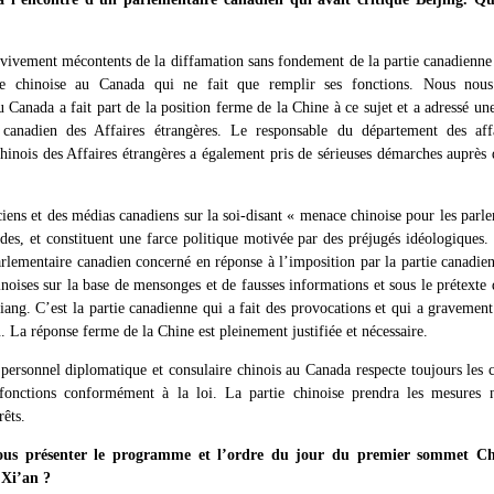
vement mécontents de la diffamation sans fondement de la partie canadienne 
ire chinoise au Canada qui ne fait que remplir ses fonctions. Nous no
Canada a fait part de la position ferme de la Chine à ce sujet et a adressé un
 canadien des Affaires étrangères. Le responsable du département des aff
hinois des Affaires étrangères a également pris de sérieuses démarches auprès
ciens et des médias canadiens sur la soi-disant « menace chinoise pour les parl
rdes, et constituent une farce politique motivée par des préjugés idéologiques
arlementaire canadien concerné en réponse à l’imposition par la partie canadie
inoises sur la base de mensonges et de fausses informations et sous le prétexte
ang. C’est la partie canadienne qui a fait des provocations et qui a gravement 
. La réponse ferme de la Chine est pleinement justifiée et nécessaire.
e personnel diplomatique et consulaire chinois au Canada respecte toujours les 
fonctions conformément à la loi. La partie chinoise prendra les mesures n
rêts.
us présenter le programme et l’ordre du jour du premier sommet Chi
 Xi’an ?