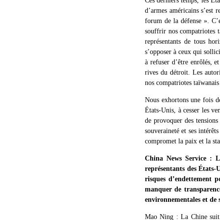
Ces derniers temps, les Éta
d’armes américains s’est re
forum de la défense ». C’e
souffrir nos compatriotes t
représentants de tous hori
s’opposer à ceux qui sollic
à refuser d’être enrôlés, 
rives du détroit. Les auto
nos compatriotes taïwanais 
Nous exhortons une fois de
États-Unis, à cesser les ve
de provoquer des tensions
souveraineté et ses intérêt
compromet la paix et la sta
China News Service : L
représentants des États-
risques d’endettement p
manquer de transparence 
environnementales et de s
Mao Ning : La Chine suit 