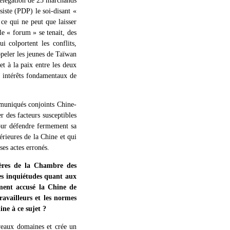
 délégation de 25 marchands
siste (PDP) le soi-disant «
ce qui ne peut que laisser
le « forum » se tenait, des
i colportent les conflits,
ppeler les jeunes de Taïwan
et à la paix entre les deux
s intérêts fondamentaux de
mmuniqués conjoints Chine-
r des facteurs susceptibles
pour défendre fermement sa
térieures de la Chine et qui
ses actes erronés.
gères de la Chambre des
es inquiétudes quant aux
ement accusé la Chine de
ravailleurs et les normes
ine à ce sujet ?
veaux domaines et crée un