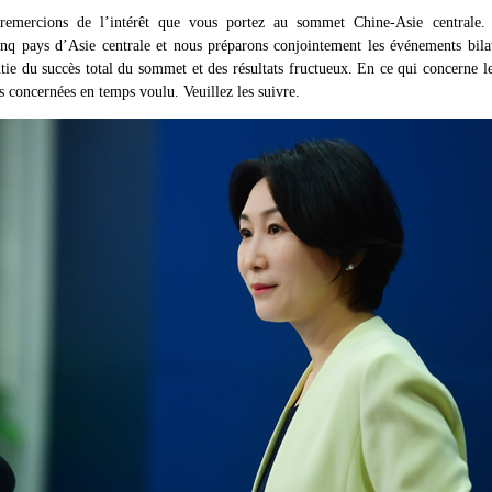
mercions de l’intérêt que vous portez au sommet Chine-Asie centrale.
nq pays d’Asie centrale et nous préparons conjointement les événements bila
ie du succès total du sommet et des résultats fructueux. En ce qui concerne l
s concernées en temps voulu. Veuillez les suivre.