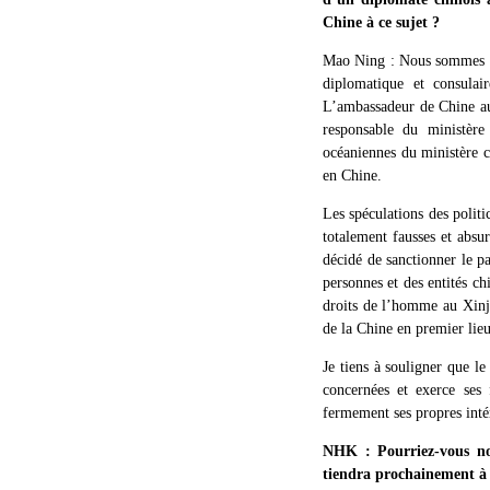
Chine à ce sujet ?
Mao Ning : Nous sommes vi
diplomatique et consula
L’ambassadeur de Chine au 
responsable du ministère
océaniennes du ministère c
en Chine.
Les spéculations des politi
totalement fausses et absu
décidé de sanctionner le p
personnes et des entités ch
droits de l’homme au Xinji
de la Chine en premier lieu
Je tiens à souligner que l
concernées et exerce ses 
fermement ses propres inté
NHK : Pourriez-vous no
tiendra prochainement à