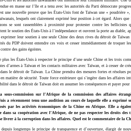
ts-Unis et les autorités taïwanaises ont intensifié leur collusion militaire. Une
ndue en masse sur l’île et a tenu avec les autorités du Parti démocrate progres
st une nouvelle preuve que les États-Unis font de Taïwan une « poudrière », 
aïwanais, lesquels ont clairement exprimé leur position à cet égard. Alors que 
zons se sont rassemblées à proximité pour protester contre les bellicistes qu
itent le soutien des États-Unis à l’indépendance et ouvrent la porte au diable, a
et exprimer leur soutien à une seule Chine des deux rives du détroit de Taïwan 
rités du PDP doivent entendre ces voix et cesser immédiatement de troquer le
contre des gains égoïstes.
 plus les États-Unis à respecter le principe d’une seule Chine et les trois co
ntes d’armes à Taïwan et les contacts militaires avec Taïwan, et à cesser de crée
 dans le détroit de Taïwan. La Chine prendra des mesures fortes et résolues 
s en matière de sécurité. Toute force extérieure qui s’ingère dans les affaires in
bilité dans le détroit de Taïwan doit en assumer les conséquences et payer pour 
a sous-commission sur l’Afrique de la commission des affaires étran
Unis a récemment tenu une audition au cours de laquelle elle a exprimé s
osés par les activités économiques de la Chine en Afrique. Elle a égal
dans sa coopération avec l’Afrique, de ne pas respecter les droits des t
e livrer à la corruption dans les affaires. Quel est le commentaire de la Ch
depuis longtemps le principe de transparence et d’ouverture, élargit de nou