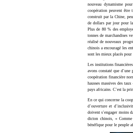
nouveau dynamisme pour l
coopération peuvent être 
construit par la Chine, pe
de dollars par jour pour 
Plus de 80 % des employé
tonnes de marchandises ver
réalisé de nouveaux progrè
chinois a encouragé les ent
sont les mieux placés pour 
Les institutions financière
avons constaté que d’une p
coopération financière nor
hausses massives des taux 
pays africains. C’est la pr
En ce qui concerne la coopé
d’ouverture et d’inclusivi
doivent s’engager moins d
dicton chinois, « Comme 
bénéfique pour le peuple af