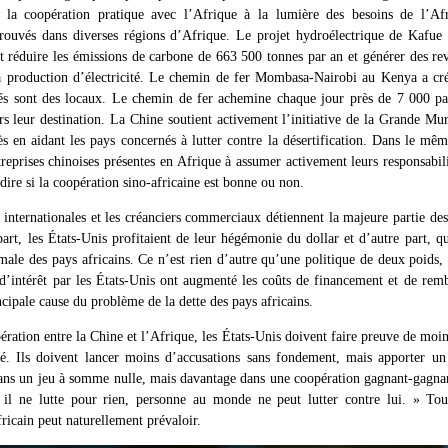
a coopération pratique avec l’Afrique à la lumière des besoins de l’Afri
trouvés dans diverses régions d’Afrique. Le projet hydroélectrique de Kaf
ut réduire les émissions de carbone de 663 500 tonnes par an et générer des re
la production d’électricité. Le chemin de fer Mombasa-Nairobi au Kenya a cr
s sont des locaux. Le chemin de fer achemine chaque jour près de 7 000 pa
s leur destination. La Chine soutient activement l’initiative de la Grande Mur
s en aidant les pays concernés à lutter contre la désertification. Dans le m
reprises chinoises présentes en Afrique à assumer activement leurs responsabili
dire si la coopération sino-africaine est bonne ou non.
s internationales et les créanciers commerciaux détiennent la majeure partie de
art, les États-Unis profitaient de leur hégémonie du dollar et d’autre part, qu
male des pays africains. Ce n’est rien d’autre qu’une politique de deux poids,
d’intérêt par les États-Unis ont augmenté les coûts de financement et de rem
incipale cause du problème de la dette des pays africains.
ration entre la Chine et l’Afrique, les États-Unis doivent faire preuve de moin
té. Ils doivent lancer moins d’accusations sans fondement, mais apporter un 
ans un jeu à somme nulle, mais davantage dans une coopération gagnant-gagna
il ne lutte pour rien, personne au monde ne peut lutter contre lui. » Tou
ricain peut naturellement prévaloir.